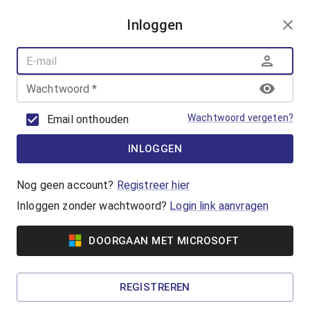
AANMELDEN
Inloggen
AQUAFUN
ZWEMLESSEN
AQUASPORT
Wachtwoord
*
BANENZWEMMEN
OUDER-KINDZWEMMEN
Wachtwoord vergeten?
Email onthouden
AQUAHEALTH
INLOGGEN
AquaRobics
Beweeg op de beat met AquaRobics!
Nog geen account?
Registreer hier
Inloggen zonder wachtwoord?
Login link aanvragen
Vanaf €7,00
DOORGAAN MET MICROSOFT
AquaCycling
Ben jij klaar om jezelf uit te dagen? Ga voor een
REGISTREREN
complete work-out in het water!