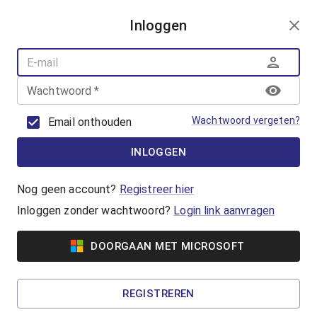
AANMELDEN
Inloggen
AQUAFUN
ZWEMLESSEN
AQUASPORT
Wachtwoord
*
BANENZWEMMEN
OUDER-KINDZWEMMEN
Wachtwoord vergeten?
Email onthouden
AQUAHEALTH
INLOGGEN
AquaRobics
Beweeg op de beat met AquaRobics!
Nog geen account?
Registreer hier
Inloggen zonder wachtwoord?
Login link aanvragen
Vanaf €7,00
DOORGAAN MET MICROSOFT
AquaCycling
Ben jij klaar om jezelf uit te dagen? Ga voor een
REGISTREREN
complete work-out in het water!