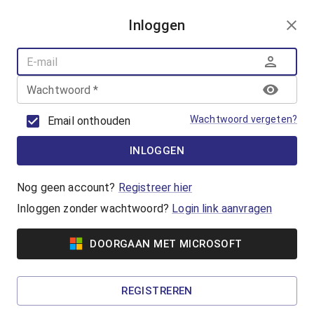
AANMELDEN
Inloggen
AQUAFUN
ZWEMLESSEN
AQUASPORT
Wachtwoord
*
BANENZWEMMEN
OUDER-KINDZWEMMEN
Wachtwoord vergeten?
Email onthouden
AQUAHEALTH
INLOGGEN
Banenzwemmen
Jong of oud, beginner of gevorderde, iedereen
Nog geen account?
Registreer hier
kan banenzwemmen in het Geusseltbad! Koop
Inloggen zonder wachtwoord?
Login link aanvragen
een ticket of reserveer met je badenkaart.
DOORGAAN MET MICROSOFT
Vanaf €5,65
50+ Banenzwemmen
REGISTREREN
Wil jij het iets rustiger aan doen tijdens het