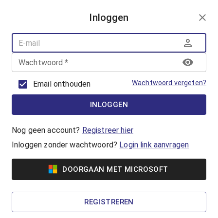
AANMELDEN
Inloggen
AQUAFUN
ZWEMLESSEN
AQUASPORT
Wachtwoord
*
BANENZWEMMEN
OUDER-KINDZWEMMEN
Wachtwoord vergeten?
Email onthouden
AQUAHEALTH
INLOGGEN
Banenzwemmen
Jong of oud, beginner of gevorderde, iedereen
Nog geen account?
Registreer hier
kan banenzwemmen in het Geusseltbad! Koop
Inloggen zonder wachtwoord?
Login link aanvragen
een ticket of reserveer met je badenkaart.
DOORGAAN MET MICROSOFT
Vanaf €5,65
50+ Banenzwemmen
REGISTREREN
Wil jij het iets rustiger aan doen tijdens het