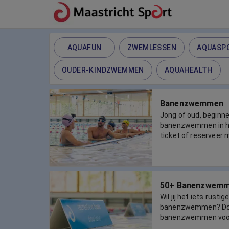
AQUAFUN
ZWEMLESSEN
AQUASP
OUDER-KINDZWEMMEN
AQUAHEALTH
Banenzwemmen
Jong of oud, beginne
banenzwemmen in he
ticket of reserveer 
50+ Banenzwem
Wil jij het iets rusti
banenzwemmen? Do
banenzwemmen voor