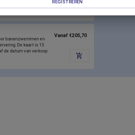
REGISTREREN
af de datum van verkoop
Vanaf €205,70
voor banenzwemmen en
vering. De kaart is 13
af de datum van verkoop