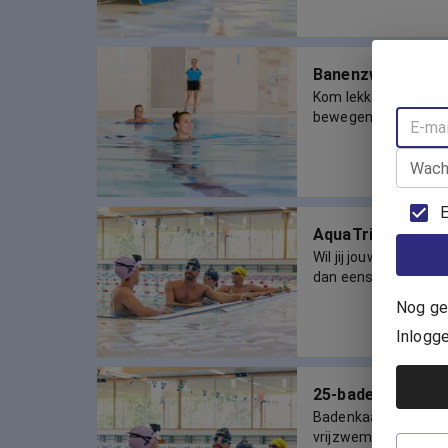
Banenzwemmen 
Kom lekker met vri
bewegen!
Wach
E
AquaTrim
Wil jij jouw conditie
dan eens mee aan d
Nog ge
Inlogg
25-badenkaart
Badenkaart geldig 
vrijzwemmen op reser