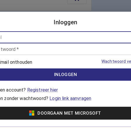
Inloggen
Voor Dames
Vanaf €5,65
endinnen zwemmen en
twoord
*
Wachtwoord ve
mail onthouden
Vanaf €7,00
INLOGGEN
 en techniek verbeteren? Doe
e groepsles AquaTrim!
en account?
Registreer hier
en zonder wachtwoord?
Login link aanvragen
DOORGAAN MET MICROSOFT
Vanaf €118,65
voor banenzwemmen en
vering. De kaart is 7