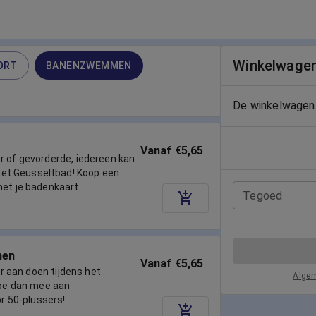
Winkelwage
ORT
BANENZWEMMEN
De winkelwagen 
Vanaf €5,65
r of gevorderde, iedereen kan
t Geusseltbad! Koop een
met je badenkaart.
Tegoed
men
Vanaf €5,65
ger aan doen tijdens het
Alge
e dan mee aan
 50-plussers!