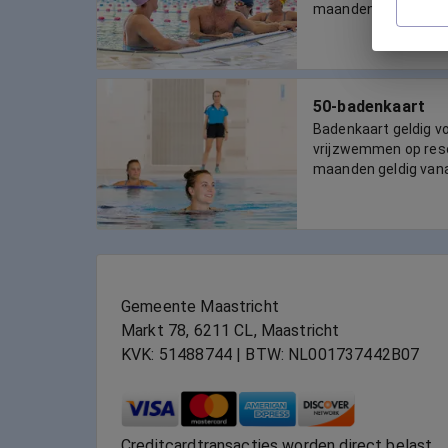
maanden geldig van
50-badenkaart
Badenkaart geldig 
vrijzwemmen op reser
maanden geldig van
Gemeente Maastricht
Markt 78, 6211 CL, Maastricht
KVK: 51488744 | BTW: NL001737442B07
Creditcardtransacties worden direct belast