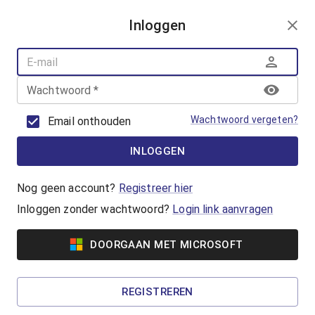
AANMELDEN
Inloggen
AQUAFUN
ZWEMLESSEN
AQUASPORT
Wachtwoord
*
BANENZWEMMEN
OUDER-KINDZWEMMEN
Wachtwoord vergeten?
Email onthouden
AQUAHEALTH
INLOGGEN
Banenzwemmen
Jong of oud, beginner of gevorderde, iedereen
Nog geen account?
Registreer hier
kan banenzwemmen in het Geusseltbad! Koop
Inloggen zonder wachtwoord?
Login link aanvragen
een ticket of reserveer met je badenkaart.
DOORGAAN MET MICROSOFT
Vanaf €5,65
50+ Banenzwemmen
REGISTREREN
Wil jij het iets rustiger aan doen tijdens het