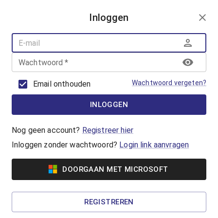
AANMELDEN
Inloggen
AQUAFUN
ZWEMLESSEN
AQUASPORT
Wachtwoord
*
BANENZWEMMEN
OUDER-KINDZWEMMEN
Wachtwoord vergeten?
Email onthouden
AQUAHEALTH
INLOGGEN
Banenzwemmen
Jong of oud, beginner of gevorderde, iedereen
Nog geen account?
Registreer hier
kan banenzwemmen in het Geusseltbad! Koop
Inloggen zonder wachtwoord?
Login link aanvragen
een ticket of reserveer met je badenkaart.
DOORGAAN MET MICROSOFT
Vanaf €5,65
50+ Banenzwemmen
REGISTREREN
Wil jij het iets rustiger aan doen tijdens het