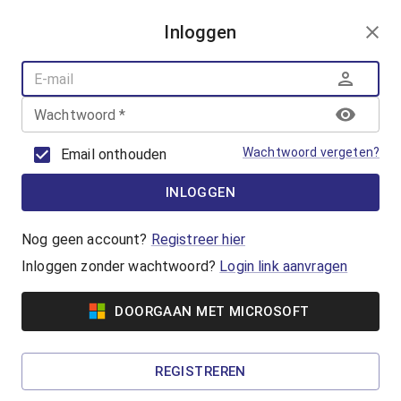
AANMELDEN
Inloggen
AQUAFUN
ZWEMLESSEN
AQUASPORT
Wachtwoord
*
BANENZWEMMEN
OUDER-KINDZWEMMEN
Wachtwoord vergeten?
Email onthouden
AQUAHEALTH
INLOGGEN
Banenzwemmen
Jong of oud, beginner of gevorderde, iedereen
Nog geen account?
Registreer hier
kan banenzwemmen in het Geusseltbad! Koop
Inloggen zonder wachtwoord?
Login link aanvragen
een ticket of reserveer met je badenkaart.
DOORGAAN MET MICROSOFT
Vanaf €5,65
50+ Banenzwemmen
REGISTREREN
Wil jij het iets rustiger aan doen tijdens het