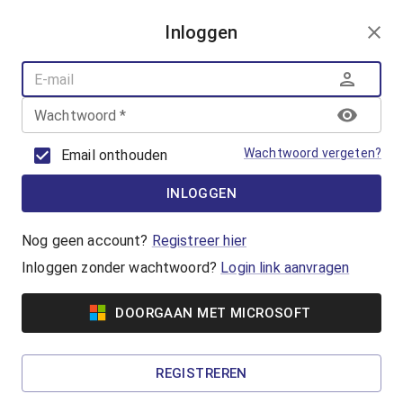
AANMELDEN
Inloggen
AQUAFUN
ZWEMLESSEN
AQUASPORT
Wachtwoord
*
BANENZWEMMEN
OUDER-KINDZWEMMEN
Wachtwoord vergeten?
Email onthouden
AQUAHEALTH
INLOGGEN
Banenzwemmen
Jong of oud, beginner of gevorderde, iedereen
Nog geen account?
Registreer hier
kan banenzwemmen in het Geusseltbad! Koop
Inloggen zonder wachtwoord?
Login link aanvragen
een ticket of reserveer met je badenkaart.
DOORGAAN MET MICROSOFT
Vanaf €5,65
50+ Banenzwemmen
REGISTREREN
Wil jij het iets rustiger aan doen tijdens het