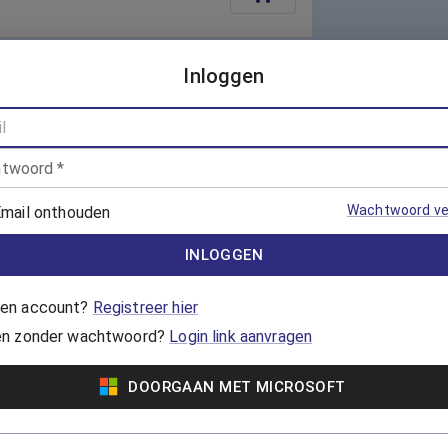
Inloggen
Voor Dames
Vanaf €5,65
endinnen zwemmen en
twoord
*
Wachtwoord ve
mail onthouden
Vanaf €7,00
INLOGGEN
 en techniek verbeteren? Doe
e groepsles AquaTrim!
en account?
Registreer hier
en zonder wachtwoord?
Login link aanvragen
DOORGAAN MET MICROSOFT
Vanaf €118,65
voor banenzwemmen en
vering. De kaart is 7