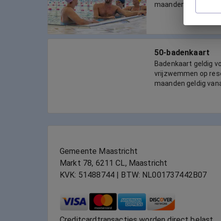
maanden geldig van
50-badenkaart
Badenkaart geldig 
vrijzwemmen op reser
maanden geldig van
Gemeente Maastricht
Markt 78, 6211 CL, Maastricht
KVK: 51488744 | BTW: NL001737442B07
Creditcardtransacties worden direct belast