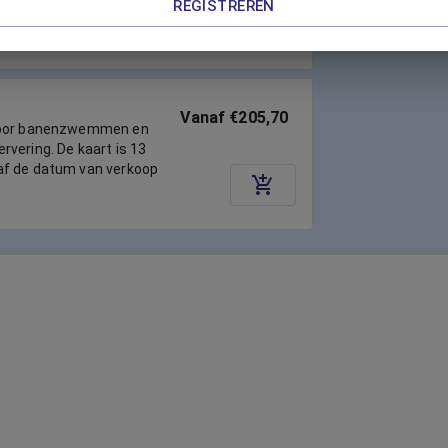
REGISTREREN
af de datum van verkoop
Vanaf €205,70
voor banenzwemmen en
vering. De kaart is 13
af de datum van verkoop