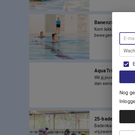
Banenzwemmen 
Kom lekker met vri
bewegen!
Wach
E
AquaTrim
Wil jij jouw conditie
dan eens mee aan d
Nog ge
Inlogg
25-badenkaart
Badenkaart geldig 
vrijzwemmen op reser