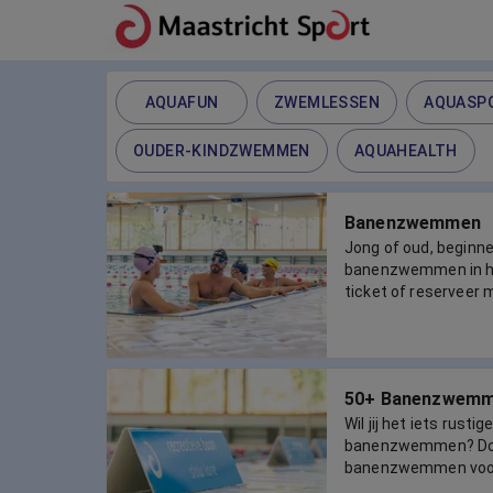
AQUAFUN
ZWEMLESSEN
AQUASP
OUDER-KINDZWEMMEN
AQUAHEALTH
Banenzwemmen
Jong of oud, beginne
banenzwemmen in he
ticket of reserveer 
50+ Banenzwem
Wil jij het iets rusti
banenzwemmen? Do
banenzwemmen voor