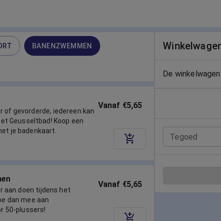
Winkelwage
ORT
BANENZWEMMEN
De winkelwagen 
Vanaf €5,65
r of gevorderde, iedereen kan
t Geusseltbad! Koop een
met je badenkaart.
Tegoed
men
Vanaf €5,65
ger aan doen tijdens het
e dan mee aan
 50-plussers!