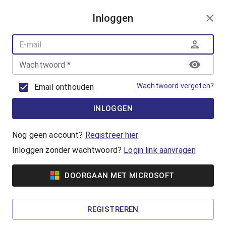
AANMELDEN
Inloggen
AQUAFUN
ZWEMLESSEN
AQUASPORT
Wachtwoord
*
BANENZWEMMEN
OUDER-KINDZWEMMEN
Wachtwoord vergeten?
Email onthouden
AQUAHEALTH
INLOGGEN
Hart- en vaatzwemmen
Hart- en Vaatzwemmen is een
Nog geen account?
Registreer hier
beweegprogramma voor hart- en
Inloggen zonder wachtwoord?
Login link aanvragen
vaatpatiënten. In groepsverband werk je aan je
conditie en kracht.
DOORGAAN MET MICROSOFT
Vanaf €5,65
REGISTREREN
Reuma zwemmen