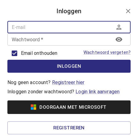
AANMELDEN
Inloggen
AQUAFUN
ZWEMLESSEN
AQUASPORT
Wachtwoord
*
BANENZWEMMEN
OUDER-KINDZWEMMEN
Wachtwoord vergeten?
Email onthouden
AQUAHEALTH
INLOGGEN
Hart- en vaatzwemmen
Hart- en Vaatzwemmen is een
Nog geen account?
Registreer hier
beweegprogramma voor hart- en
Inloggen zonder wachtwoord?
Login link aanvragen
vaatpatiënten. In groepsverband werk je aan je
conditie en kracht.
DOORGAAN MET MICROSOFT
Vanaf €5,65
REGISTREREN
Reuma zwemmen