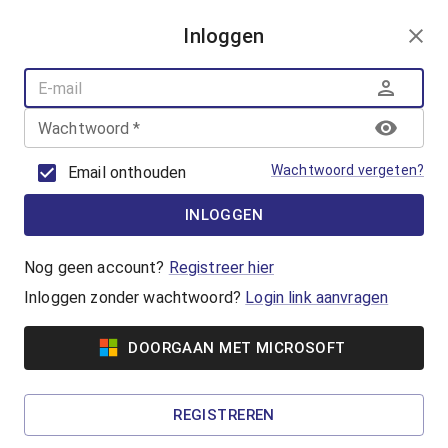
AANMELDEN
Inloggen
AQUAFUN
ZWEMLESSEN
AQUASPORT
Wachtwoord
*
BANENZWEMMEN
OUDER-KINDZWEMMEN
Wachtwoord vergeten?
Email onthouden
AQUAHEALTH
INLOGGEN
Hart- en vaatzwemmen
Hart- en Vaatzwemmen is een
Nog geen account?
Registreer hier
beweegprogramma voor hart- en
Inloggen zonder wachtwoord?
Login link aanvragen
vaatpatiënten. In groepsverband werk je aan je
conditie en kracht.
DOORGAAN MET MICROSOFT
Vanaf €5,65
REGISTREREN
Reuma zwemmen