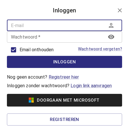
AANMELDEN
Inloggen
AQUAFUN
ZWEMLESSEN
AQUASPORT
Wachtwoord
*
BANENZWEMMEN
OUDER-KINDZWEMMEN
Wachtwoord vergeten?
Email onthouden
AQUAHEALTH
INLOGGEN
AquaRobics
Beweeg op de beat met AquaRobics!
Nog geen account?
Registreer hier
Inloggen zonder wachtwoord?
Login link aanvragen
Vanaf €7,00
DOORGAAN MET MICROSOFT
AquaCycling
Ben jij klaar om jezelf uit te dagen? Ga voor een
REGISTREREN
complete work-out in het water!