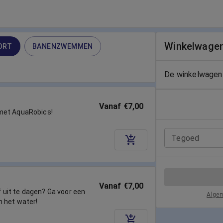
Winkelwage
ORT
BANENZWEMMEN
De winkelwagen 
Vanaf €7,00
met AquaRobics!
Tegoed
Vanaf €7,00
lf uit te dagen? Ga voor een
Alge
n het water!