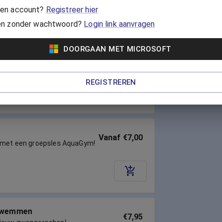
en account?
Registreer hier
en zonder wachtwoord?
Login link aanvragen
DOORGAAN MET MICROSOFT
Vanaf €7,00
t vrolijke Zumba-moves. Je
lijft fit, zonder je lichaam te
REGISTREREN
Vanaf €7,00
e met een groepsles AquaGym!
zwemmen
€7,95