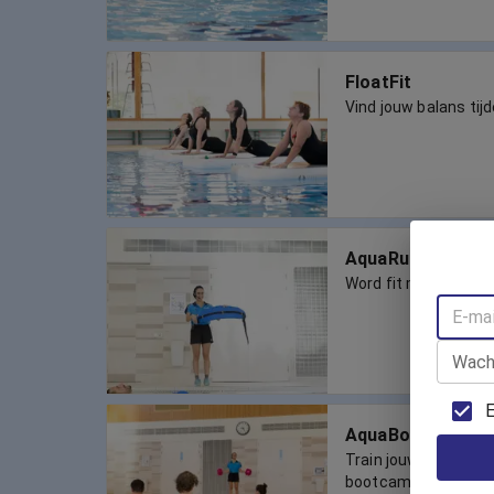
FloatFit
Vind jouw balans tij
AquaRunning
Word fit met AquaRu
Wach
E
AquaBootcamp
Train jouw conditie 
bootcamp in het wat