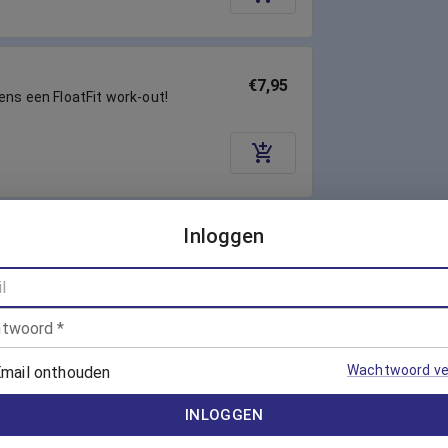
€7,95
dens een FloatFit work-out!
Inloggen
Vanaf €7,00
nning!
twoord
*
Wachtwoord ve
mail onthouden
€7,95
INLOGGEN
en kracht met een intensieve
er!