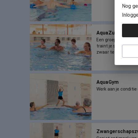
Nog ge
Inlogg
AquaZumba
Een groepsles in me
traint je spieren en b
zwaar te belasten.
AquaGym
Werk aan je conditi
Zwangerschaps