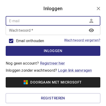
AANMELDEN
Inloggen
AQUAFUN
ZWEMLESSEN
AQUASPORT
Wachtwoord
*
BANENZWEMMEN
OUDER-KINDZWEMMEN
Wachtwoord vergeten?
Email onthouden
AQUAHEALTH
INLOGGEN
Inschrijven voor Zwemles A
Wil je starten met zwemlessen voor diploma
Nog geen account?
Registreer hier
A? Meld je aan voor de wachtlijst door het
Inloggen zonder wachtwoord?
Login link aanvragen
inschrijfgeld te betalen. Hoe meer
voorkeursdagen je kiest, hoe sneller je aan de
beurt bent.
DOORGAAN MET MICROSOFT
€10,00
REGISTREREN