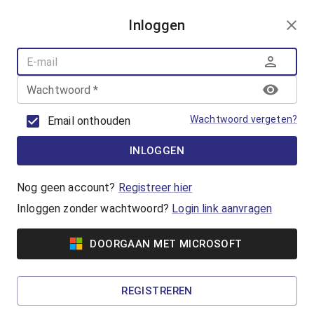
AANMELDEN
Inloggen
AQUAFUN
ZWEMLESSEN
AQUASPORT
Wachtwoord
*
BANENZWEMMEN
OUDER-KINDZWEMMEN
Wachtwoord vergeten?
Email onthouden
AQUAHEALTH
INLOGGEN
Banenzwemmen
Jong of oud, beginner of gevorderde, iedereen
Nog geen account?
Registreer hier
kan banenzwemmen in het Geusseltbad! Koop
Inloggen zonder wachtwoord?
Login link aanvragen
een ticket of reserveer met je badenkaart.
DOORGAAN MET MICROSOFT
Vanaf €5,65
50+ Banenzwemmen
REGISTREREN
Wil jij het iets rustiger aan doen tijdens het