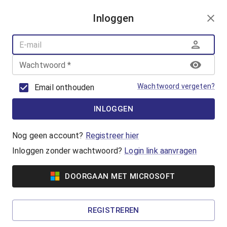
AANMELDEN
Inloggen
AQUAFUN
ZWEMLESSEN
AQUASPORT
Wachtwoord
*
BANENZWEMMEN
OUDER-KINDZWEMMEN
Wachtwoord vergeten?
Email onthouden
AQUAHEALTH
INLOGGEN
Vrijzwemmen
Waterpret in het Geusseltbad! Lekker
Nog geen account?
Registreer hier
zwemmen en genieten van de gemoedelijke
Inloggen zonder wachtwoord?
Login link aanvragen
sfeer in het Geusseltbad.
DOORGAAN MET MICROSOFT
Vanaf €2,60
Familiezwemmen
REGISTREREN
Een zwemactiviteit voor gezinnen met jonge