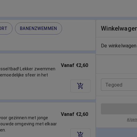
Winkelwage
ORT
BANENZWEMMEN
De winkelwagen 
Vanaf €2,60
eusseltbad! Lekker zwemmen
emoedelijke sfeer in het
Tegoed
Vanaf €2,60
voor gezinnen met jonge
Alge
rtrouwde omgeving met elkaar
en.