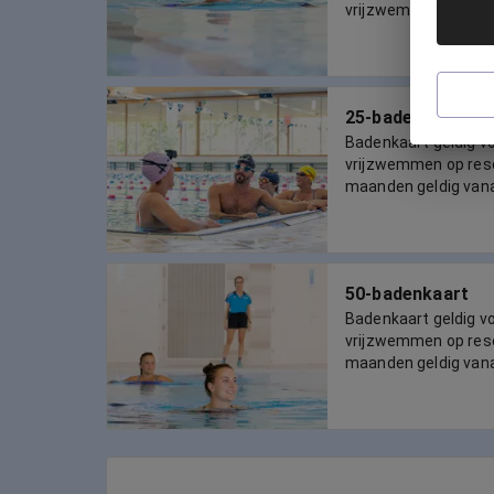
vrijzwemmen voor 50
25-badenkaart
Badenkaart geldig 
vrijzwemmen op reser
maanden geldig van
50-badenkaart
Badenkaart geldig 
vrijzwemmen op reser
maanden geldig van