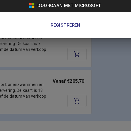
-plussers!
DOORGAAN MET MICROSOFT
REGISTREREN
Vanaf €118,65
voor banenzwemmen en
vering. De kaart is 7
af de datum van verkoop
Vanaf €205,70
voor banenzwemmen en
vering. De kaart is 13
af de datum van verkoop