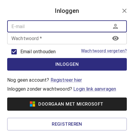
AANMELDEN
Inloggen
AQUAFUN
ZWEMLESSEN
AQUASPORT
Wachtwoord
*
BANENZWEMMEN
OUDER-KINDZWEMMEN
Wachtwoord vergeten?
Email onthouden
AQUAHEALTH
INLOGGEN
Vrijzwemmen
Waterpret in het Geusseltbad! Lekker
Nog geen account?
Registreer hier
zwemmen en genieten van de gemoedelijke
Inloggen zonder wachtwoord?
Login link aanvragen
sfeer in het Geusseltbad.
DOORGAAN MET MICROSOFT
Vanaf €2,60
Familiezwemmen
REGISTREREN
Een zwemactiviteit voor gezinnen met jonge