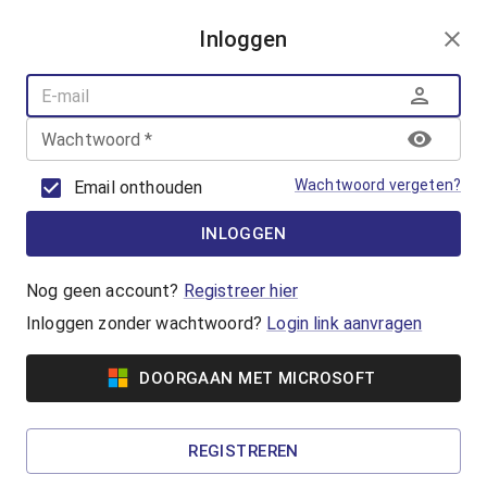
AANMELDEN
Inloggen
AQUAFUN
ZWEMLESSEN
AQUASPORT
Wachtwoord
*
BANENZWEMMEN
OUDER-KINDZWEMMEN
Wachtwoord vergeten?
Email onthouden
AQUAHEALTH
INLOGGEN
AquaRobics
Beweeg op de beat met AquaRobics!
Nog geen account?
Registreer hier
Inloggen zonder wachtwoord?
Login link aanvragen
Vanaf €7,00
DOORGAAN MET MICROSOFT
AquaCycling
Ben jij klaar om jezelf uit te dagen? Ga voor een
REGISTREREN
complete work-out in het water!