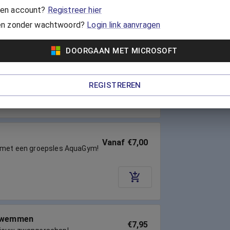
en account?
Registreer hier
en zonder wachtwoord?
Login link aanvragen
DOORGAAN MET MICROSOFT
Vanaf €7,00
t vrolijke Zumba-moves. Je
lijft fit, zonder je lichaam te
REGISTREREN
Vanaf €7,00
e met een groepsles AquaGym!
zwemmen
€7,95