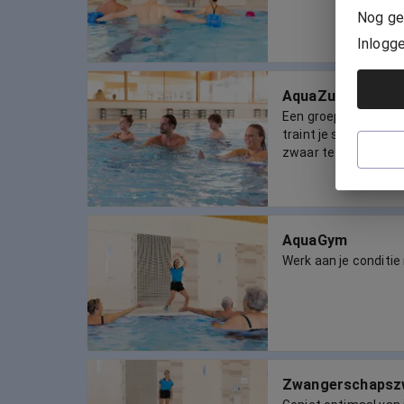
Nog ge
Inlogg
AquaZumba
Een groepsles in me
traint je spieren en b
zwaar te belasten.
AquaGym
Werk aan je conditi
Zwangerschaps