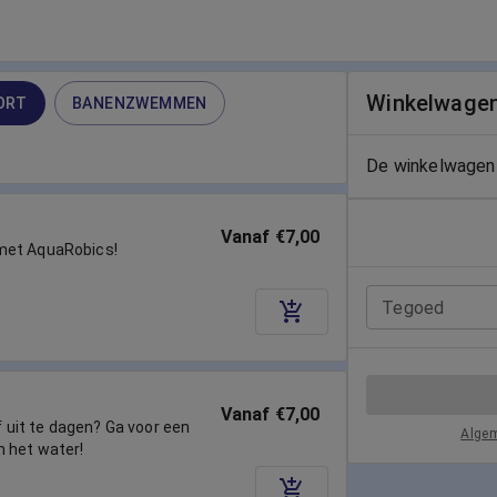
Winkelwage
ORT
BANENZWEMMEN
De winkelwagen 
Vanaf €7,00
met AquaRobics!
Tegoed
Vanaf €7,00
lf uit te dagen? Ga voor een
Alge
n het water!