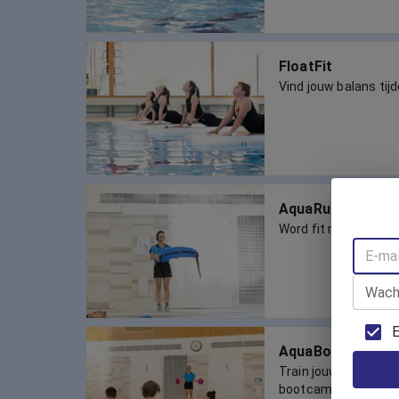
FloatFit
Vind jouw balans tij
AquaRunning
Word fit met AquaRu
Wach
E
AquaBootcamp
Train jouw conditie 
bootcamp in het wat