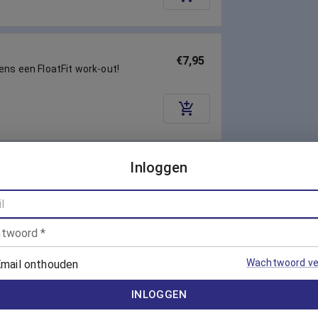
€7,95
dens een FloatFit work-out!
Inloggen
Vanaf €7,00
nning!
twoord
*
Wachtwoord ve
mail onthouden
€7,95
INLOGGEN
en kracht met een intensieve
er!