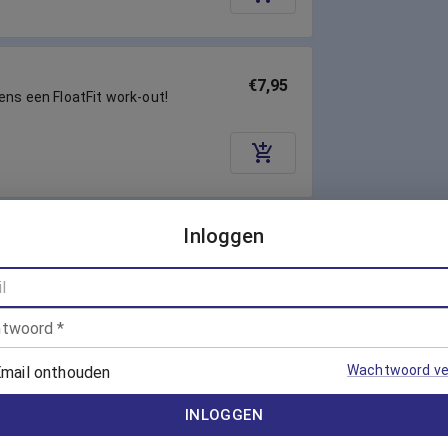
€7,95
dens een FloatFit work-out!
Inloggen
Vanaf €7,00
nning!
twoord
*
Wachtwoord ve
mail onthouden
€7,95
INLOGGEN
en kracht met een intensieve
er!