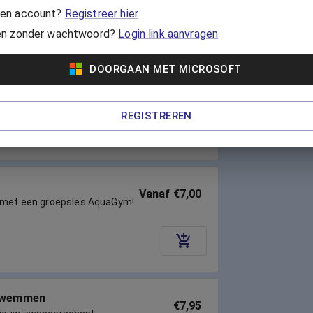
en account?
Registreer hier
en zonder wachtwoord?
Login link aanvragen
DOORGAAN MET MICROSOFT
Vanaf €7,00
t vrolijke Zumba-moves. Je
lijft fit, zonder je lichaam te
REGISTREREN
Vanaf €7,00
e met een groepsles AquaGym!
zwemmen
€7,95