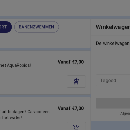
Winkelwage
ORT
BANENZWEMMEN
De winkelwagen 
Vanaf €7,00
met AquaRobics!
Tegoed
Vanaf €7,00
lf uit te dagen? Ga voor een
Alge
n het water!