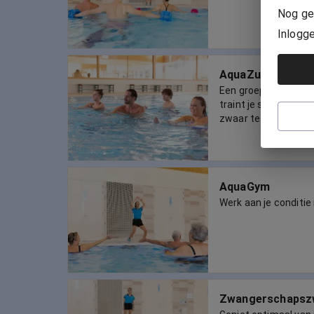
Nog ge
Inlogg
AquaZumba
Een groepsles in me
traint je spieren en b
zwaar te belasten.
AquaGym
Werk aan je conditi
Zwangerschaps