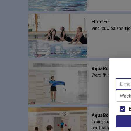
FloatFit
Vind jouw balans tij
AquaRunning
Word fit met AquaRu
Wach
E
AquaBootcamp
Train jouw conditie 
bootcamp in het wat