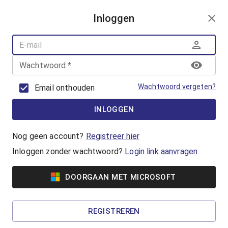
AANMELDEN
Inloggen
AQUAFUN
ZWEMLESSEN
AQUASPORT
Wachtwoord
*
BANENZWEMMEN
OUDER-KINDZWEMMEN
Wachtwoord vergeten?
Email onthouden
AQUAHEALTH
INLOGGEN
Babyzwemmen
Is jouw kleintje tussen de 3 maanden en 1 jaar
Nog geen account?
Registreer hier
oud? Kom dan meedoen met het
Inloggen zonder wachtwoord?
Login link aanvragen
babyzwemmen!
DOORGAAN MET MICROSOFT
€8,15
Dreumeszwemmen
REGISTREREN
Is jouw kleintje tussen de 1 en 2 jaar oud? Kom