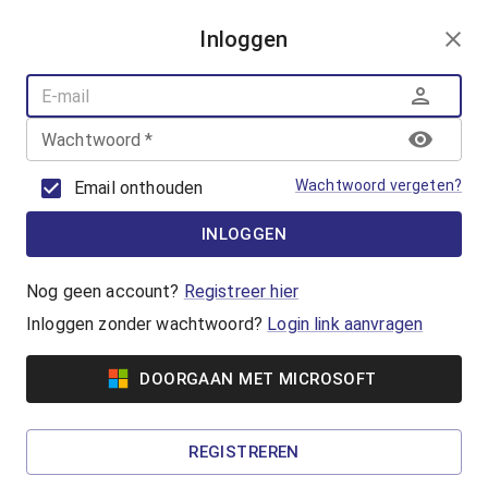
AANMELDEN
Inloggen
AQUAFUN
ZWEMLESSEN
AQUASPORT
Wachtwoord
*
BANENZWEMMEN
OUDER-KINDZWEMMEN
Wachtwoord vergeten?
Email onthouden
AQUAHEALTH
INLOGGEN
Babyzwemmen
Is jouw kleintje tussen de 3 maanden en 1 jaar
Nog geen account?
Registreer hier
oud? Kom dan meedoen met het
Inloggen zonder wachtwoord?
Login link aanvragen
babyzwemmen!
DOORGAAN MET MICROSOFT
€8,15
Dreumeszwemmen
REGISTREREN
Is jouw kleintje tussen de 1 en 2 jaar oud? Kom