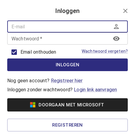
AANMELDEN
Inloggen
AQUAFUN
ZWEMLESSEN
AQUASPORT
Wachtwoord
*
BANENZWEMMEN
OUDER-KINDZWEMMEN
Wachtwoord vergeten?
Email onthouden
AQUAHEALTH
INLOGGEN
AquaRobics
Beweeg op de beat met AquaRobics!
Nog geen account?
Registreer hier
Inloggen zonder wachtwoord?
Login link aanvragen
Vanaf €7,00
DOORGAAN MET MICROSOFT
AquaCycling
Ben jij klaar om jezelf uit te dagen? Ga voor een
REGISTREREN
complete work-out in het water!