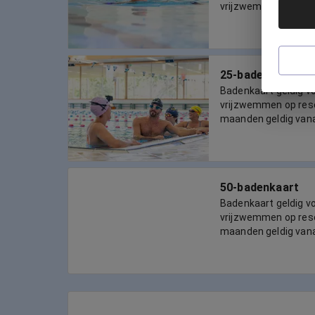
vrijzwemmen voor 50
25-badenkaart
Badenkaart geldig 
vrijzwemmen op reser
maanden geldig van
50-badenkaart
Badenkaart geldig 
vrijzwemmen op reser
maanden geldig van