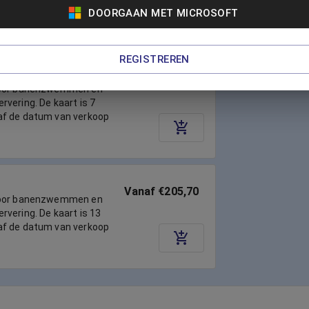
-plussers!
DOORGAAN MET MICROSOFT
REGISTREREN
Vanaf €118,65
voor banenzwemmen en
vering. De kaart is 7
af de datum van verkoop
Vanaf €205,70
voor banenzwemmen en
vering. De kaart is 13
af de datum van verkoop