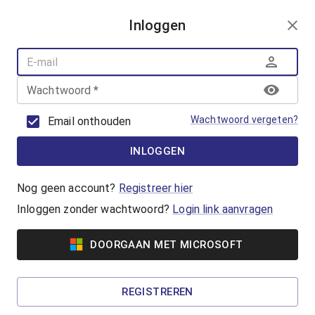
AANMELDEN
Inloggen
AQUAFUN
ZWEMLESSEN
AQUASPORT
Wachtwoord
*
BANENZWEMMEN
OUDER-KINDZWEMMEN
Wachtwoord vergeten?
Email onthouden
AQUAHEALTH
INLOGGEN
Vrijzwemmen
Waterpret in het Geusseltbad! Lekker
Nog geen account?
Registreer hier
zwemmen en genieten van de gemoedelijke
Inloggen zonder wachtwoord?
Login link aanvragen
sfeer in het Geusseltbad.
DOORGAAN MET MICROSOFT
Vanaf €2,60
Familiezwemmen
REGISTREREN
Een zwemactiviteit voor gezinnen met jonge