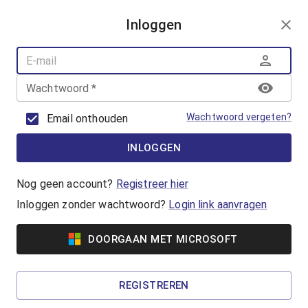
AANMELDEN
Inloggen
AQUAFUN
ZWEMLESSEN
AQUASPORT
Wachtwoord
*
BANENZWEMMEN
OUDER-KINDZWEMMEN
Wachtwoord vergeten?
Email onthouden
AQUAHEALTH
INLOGGEN
Vrijzwemmen
Waterpret in het Geusseltbad! Lekker
Nog geen account?
Registreer hier
zwemmen en genieten van de gemoedelijke
Inloggen zonder wachtwoord?
Login link aanvragen
sfeer in het Geusseltbad.
DOORGAAN MET MICROSOFT
Vanaf €2,60
Familiezwemmen
REGISTREREN
Een zwemactiviteit voor gezinnen met jonge