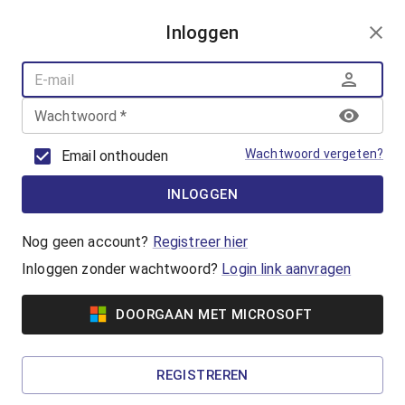
AANMELDEN
Inloggen
AQUAFUN
ZWEMLESSEN
AQUASPORT
Wachtwoord
*
BANENZWEMMEN
OUDER-KINDZWEMMEN
Wachtwoord vergeten?
Email onthouden
AQUAHEALTH
INLOGGEN
Vrijzwemmen
Waterpret in het Geusseltbad! Lekker
Nog geen account?
Registreer hier
zwemmen en genieten van de gemoedelijke
Inloggen zonder wachtwoord?
Login link aanvragen
sfeer in het Geusseltbad.
DOORGAAN MET MICROSOFT
Vanaf €2,60
Familiezwemmen
REGISTREREN
Een zwemactiviteit voor gezinnen met jonge