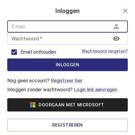
AANMELDEN
Inloggen
AQUAFUN
ZWEMLESSEN
AQUASPORT
Wachtwoord
*
BANENZWEMMEN
OUDER-KINDZWEMMEN
Wachtwoord vergeten?
Email onthouden
AQUAHEALTH
INLOGGEN
Vrijzwemmen
Waterpret in het Geusseltbad! Lekker
Nog geen account?
Registreer hier
zwemmen en genieten van de gemoedelijke
Inloggen zonder wachtwoord?
Login link aanvragen
sfeer in het Geusseltbad.
DOORGAAN MET MICROSOFT
Vanaf €2,60
Familiezwemmen
REGISTREREN
Een zwemactiviteit voor gezinnen met jonge