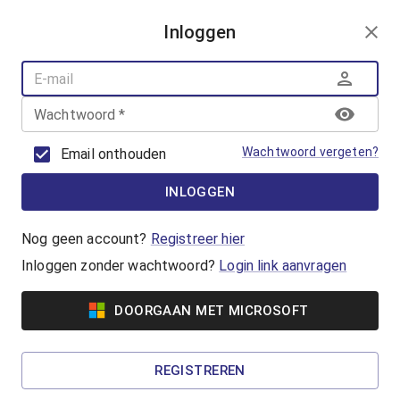
AANMELDEN
Inloggen
AQUAFUN
ZWEMLESSEN
AQUASPORT
Wachtwoord
*
BANENZWEMMEN
OUDER-KINDZWEMMEN
Wachtwoord vergeten?
Email onthouden
AQUAHEALTH
INLOGGEN
Vrijzwemmen
Waterpret in het Geusseltbad! Lekker
Nog geen account?
Registreer hier
zwemmen en genieten van de gemoedelijke
Inloggen zonder wachtwoord?
Login link aanvragen
sfeer in het Geusseltbad.
DOORGAAN MET MICROSOFT
Vanaf €2,60
Familiezwemmen
REGISTREREN
Een zwemactiviteit voor gezinnen met jonge