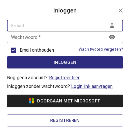
AANMELDEN
Inloggen
AQUAFUN
ZWEMLESSEN
AQUASPORT
Wachtwoord
*
BANENZWEMMEN
OUDER-KINDZWEMMEN
Wachtwoord vergeten?
Email onthouden
AQUAHEALTH
INLOGGEN
Vrijzwemmen
Waterpret in het Geusseltbad! Lekker
Nog geen account?
Registreer hier
zwemmen en genieten van de gemoedelijke
Inloggen zonder wachtwoord?
Login link aanvragen
sfeer in het Geusseltbad.
DOORGAAN MET MICROSOFT
Vanaf €2,60
Familiezwemmen
REGISTREREN
Een zwemactiviteit voor gezinnen met jonge