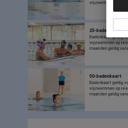
vrijzwemmen voor 50
25-badenkaart
Badenkaart geldig 
vrijzwemmen op reser
maanden geldig van
50-badenkaart
Badenkaart geldig 
vrijzwemmen op reser
maanden geldig van