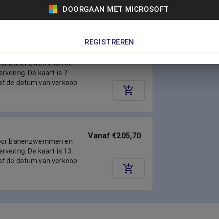
-plussers!
DOORGAAN MET MICROSOFT
REGISTREREN
Vanaf €118,65
voor banenzwemmen en
vering. De kaart is 7
af de datum van verkoop
Vanaf €205,70
voor banenzwemmen en
vering. De kaart is 13
af de datum van verkoop