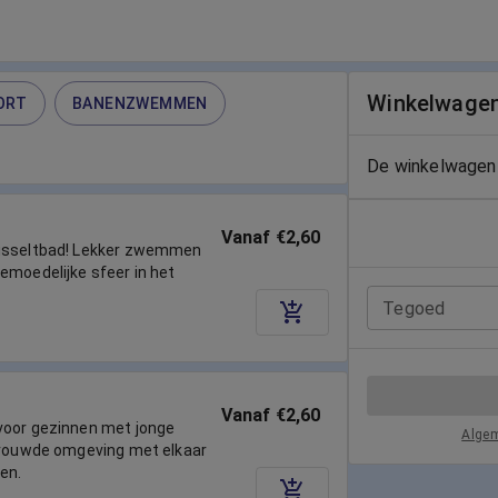
Winkelwage
ORT
BANENZWEMMEN
De winkelwagen 
Vanaf €2,60
eusseltbad! Lekker zwemmen
emoedelijke sfeer in het
Tegoed
Vanaf €2,60
voor gezinnen met jonge
Alge
rtrouwde omgeving met elkaar
en.