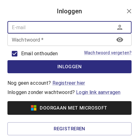
AANMELDEN
Inloggen
AQUAFUN
ZWEMLESSEN
AQUASPORT
Wachtwoord
*
BANENZWEMMEN
OUDER-KINDZWEMMEN
Wachtwoord vergeten?
Email onthouden
AQUAHEALTH
INLOGGEN
AquaRobics
Beweeg op de beat met AquaRobics!
Nog geen account?
Registreer hier
Inloggen zonder wachtwoord?
Login link aanvragen
Vanaf €7,00
DOORGAAN MET MICROSOFT
AquaCycling
Ben jij klaar om jezelf uit te dagen? Ga voor een
REGISTREREN
complete work-out in het water!