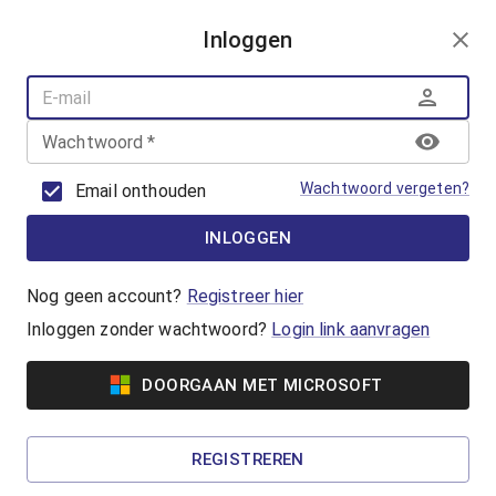
AANMELDEN
Inloggen
AQUAFUN
ZWEMLESSEN
AQUASPORT
Wachtwoord
*
BANENZWEMMEN
OUDER-KINDZWEMMEN
Wachtwoord vergeten?
Email onthouden
AQUAHEALTH
INLOGGEN
AquaRobics
Beweeg op de beat met AquaRobics!
Nog geen account?
Registreer hier
Inloggen zonder wachtwoord?
Login link aanvragen
Vanaf €7,00
DOORGAAN MET MICROSOFT
AquaCycling
Ben jij klaar om jezelf uit te dagen? Ga voor een
REGISTREREN
complete work-out in het water!