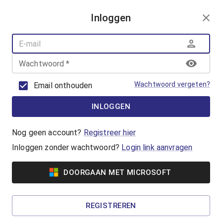
AANMELDEN
Inloggen
AQUAFUN
ZWEMLESSEN
AQUASPORT
Wachtwoord
*
BANENZWEMMEN
OUDER-KINDZWEMMEN
Wachtwoord vergeten?
Email onthouden
AQUAHEALTH
INLOGGEN
AquaRobics
Beweeg op de beat met AquaRobics!
Nog geen account?
Registreer hier
Inloggen zonder wachtwoord?
Login link aanvragen
Vanaf €7,00
DOORGAAN MET MICROSOFT
AquaCycling
Ben jij klaar om jezelf uit te dagen? Ga voor een
REGISTREREN
complete work-out in het water!