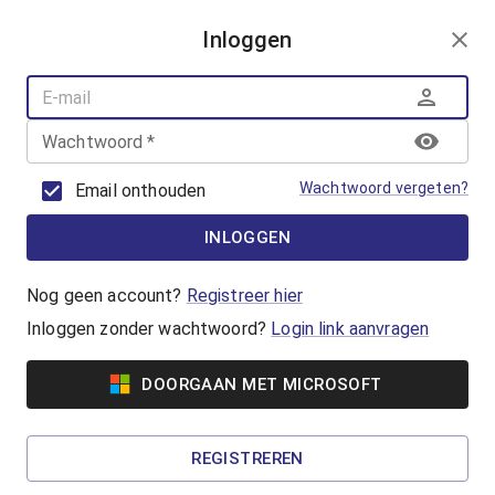
AANMELDEN
Inloggen
AQUAFUN
ZWEMLESSEN
AQUASPORT
Wachtwoord
*
BANENZWEMMEN
OUDER-KINDZWEMMEN
Wachtwoord vergeten?
Email onthouden
AQUAHEALTH
INLOGGEN
AquaRobics
Beweeg op de beat met AquaRobics!
Nog geen account?
Registreer hier
Inloggen zonder wachtwoord?
Login link aanvragen
Vanaf €7,00
DOORGAAN MET MICROSOFT
AquaCycling
Ben jij klaar om jezelf uit te dagen? Ga voor een
REGISTREREN
complete work-out in het water!